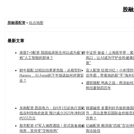
股融通
股融通配资
»
站点地图
最新文章
港股T+0配资 我国临床医生何以成为最“拥
中证所 振奋！上海医学界：
抱”人工智能的群体？
风口，让AI成为守护全民健康
座”
财牛股配 过程比结果更危险：从模型到
宜人配资 狂揽10亿！小米理想
Harness，AI Agent的下半场该如何评测安
后学霸，带着他的新“手”海外
全？
通联随配 鸣条之战：商汤如
终结夏朝四百年
东南配资 西昌电力：自9月1日起执行居民
镕盛融资 多重利好共振刺激
低谷时段电价政策 预计减少2025年净利润
升，高位盘整后国际金价能否
约555万元
升势？
股市配资 47军入湘西遇阻！苏式装备难敌
亿融配资 赖清德“恋殖”言论
地形，宣传变“交枪给狗”
舆论挞伐