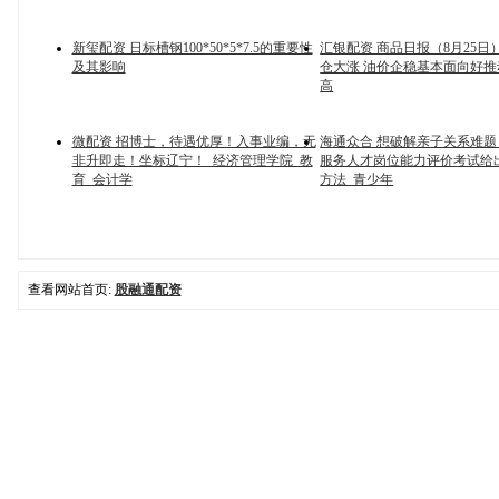
新玺配资 日标槽钢100*50*5*7.5的重要性
汇银配资 商品日报（8月25日
及其影响
仓大涨 油价企稳基本面向好
高
微配资 招博士，待遇优厚！入事业编，无
海通众合 想破解亲子关系难
非升即走！坐标辽宁！_经济管理学院_教
服务人才岗位能力评价考试给
育_会计学
方法_青少年
查看网站首页:
股融通配资