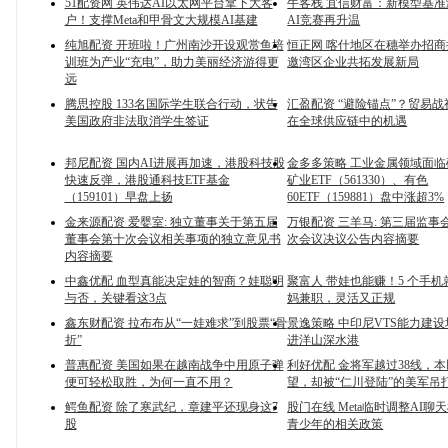
51配资网 英伟达AI以太网平台拿下大客
牛客栈 宜信财富：新模型基
户！支撑Meta和甲骨文大规模AI基建
AI竞赛再升温
纯旭配资 开班啦！广州南沙开设观赏鱼培
恒正网 喀什地区在穗举办招
训班为产业“充电”，助力美丽经济游得更
邀湾区企业共拓发展新局
远
腾思控股 133名国际学生联合行动，状告
汇盈配资 “避险锚点”？贸易
美国政府非法取消学生签证
在全球供应链中的机遇
邦尼配资 国内AI进展再加速，港股科技股
金多多策略 工业金属领域面
快速反弹，港股通科技ETF基金
矿业ETF（561330）、有色
（159101）早盘上扬
60ETF（159881）盘中涨超3%
金来源配资 爱婴室: 独立董事关于第五届
万银配资 三羊马: 第三届监事
董事会第十次会议相关事项的独立意见书
次会议决议公告内容摘要
内容摘要
中鑫优配 血型真能决定娃的智商？娃聪明
聚富人 带娃也能赚！5 个手
与否，关键看这3点
妈兼职，灵活又正规
鑫东财配资 拉布布从“一娃难求”到股票“骨
景逸策略 中印尼VTS能力建
折”
进洋山深水港
普惠配资 美国如果在越南战争中用原子弹
利好优配 金将军越过38线，
便可轻松取胜，为何一直不用？
望，却被“仁川登陆”的美军吊
鳄鱼配资 除了寒武纪，章建平还现身这7
股门在线 Meta临时调整AI聊
股
青少年的相关政策