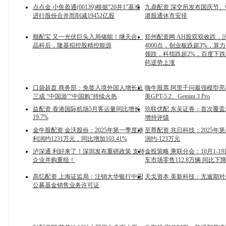
点点金 小鱼盈通(00139)根据“20并1”基准
九鼎配资 深交所发布国庆节
进行股份合并而削减19452亿股
港股通休市安排
顺配宝 又一光伏巨头入局储能！继天合、
郑州配资网 AH股双双收跌，
晶科后，隆基拟控股精控能源
4000点，创业板跌超3%，算
领跌，科指跌超2%，百度下跌
药逆势上涨
口袋超盘 商务部：免签入境外国人增长近
嗨牛股票 阿里千问最强模型
三成 “中国游”“中国购”持续火热
美GPT-5.2、Gemini 3 Pro
益配资 香港国际机场5月客运量同比增长
玖联优配 东吴证券：首次覆
19.7%
增持评级
金牛股配资 金沃股份：2025年第一季度净
至尊配资 兆日科技：2025年
利润约1231万元，同比增加103.41%
润约-123万元
泸深通 利好来了！深圳发布重磅政策 支持
金投策略 乘联分会：10月1-1
企业并购重组！
车市场零售112.8万辆 同比下降
高忆配资 上海证监局：注销大华银行中国
天戈资本 美新科技：无逾期对
公募基金销售业务许可证